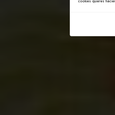
cookies quieres hacie
w
a
n
t
b
e
t
w
e