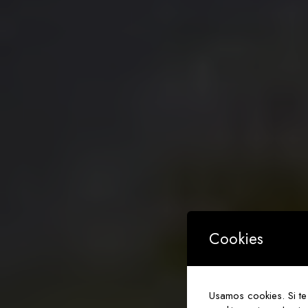
Cookies
A
t
M
i
c
o
m
p
l
Usamos cookies. Si te