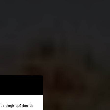
u
s
o
n
a
s
o
,
w
e
es elegir qué tipo de