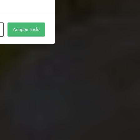
n
s
h
i
p
u
c
e
a
n
d
Aceptar todo