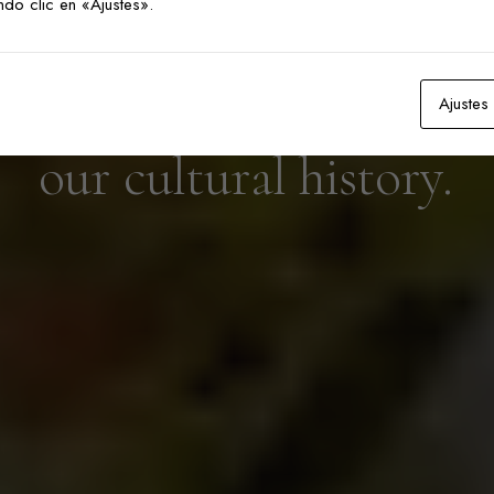
ndo clic en «Ajustes».
t
o
h
i
g
h
l
i
g
h
t
t
h
e
r
e
l
a
t
i
o
e
n
t
h
e
r
a
w
n
a
t
u
r
e
,
p
r
o
d
Ajustes
o
u
r
c
u
l
t
u
r
a
l
h
i
s
t
o
r
y
.