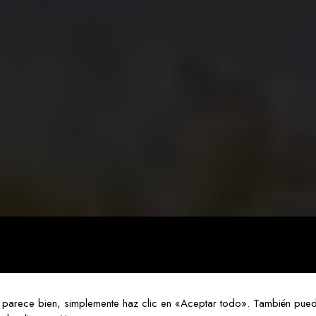
x
t
u
r
e
R
e
s
t
a
u
r
a
n
t
,
w
e
f
o
c
e
t
e
e
x
p
e
r
i
e
n
c
e
.
I
n
d
o
i
n
g
 parece bien, simplemente haz clic en «Aceptar todo». También pued