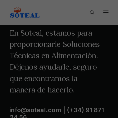
En
Soteal,
estamos
para
proporcionarle
Soluciones
Técnicas
en
Alimentación.
Déjenos
ayudarle,
seguro
que
encontramos
la
manera
de
hacerlo.
info@soteal.com
| (+34) 91 871
24 56