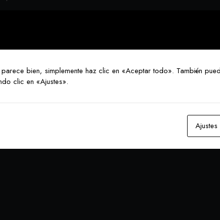
 parece bien, simplemente haz clic en «Aceptar todo». También pued
ndo clic en «Ajustes».
Ajustes