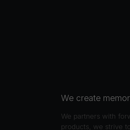
We
create
memor
We
partners
with
for
products,
we
strive
t