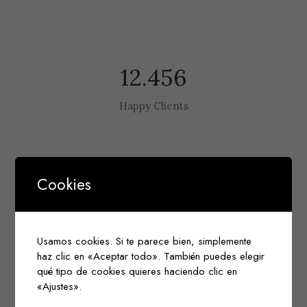
12.456
Happy Clients
Cookies
176
Completed Projects
Usamos cookies. Si te parece bien, simplemente
haz clic en «Aceptar todo». También puedes elegir
qué tipo de cookies quieres haciendo clic en
«Ajustes».