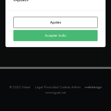
Ajustes
Aceptar todo
© 2022 Soteal
Legal
Privacidad
Cookies
Admin
webdesign
mmmiguel.net