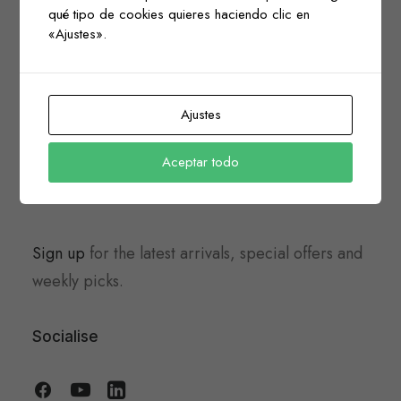
qué tipo de cookies quieres haciendo clic en
«Ajustes».
Get in touch
info@yourshop.com
Ajustes
Gothenburg, Västra Götaland
Aceptar todo
Newsletter
Sign up
for the latest arrivals, special offers and
weekly picks.
Socialise