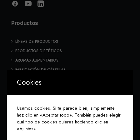
Productos
LÍNEAS DE PRODUCTOS
PRODUCTOS DIETÉTICOS
AROMAS ALIMENTARIOS
FABRICACIÓN DE CÁPSULAS
MEZCLAS ESPECIALES
Cookies
ENVASADOS A TERCEROS
ALIMENTACIÓN ANIMAL
EMULSIONES DE AROMAS
Usamos cookies. Si te parece bien, simplemente
haz clic en «Aceptar todo». También puedes elegir
COLORANTES Y OTROS ADITIVOS
qué tipo de cookies quieres haciendo clic en
«Ajustes».
Sobre Soteal