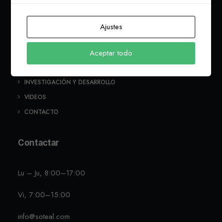
SOTEAL
Ajustes
INSTALACIONES
Aceptar todo
QUÍENES SOMOS
CALIDAD
INVESTIGACIÓN Y DESARROLLO
VIDEOS
CONTACTO
Contactar
Lu – Ju, 8:00–17:00
Vi, 7:00–15:00
info@soteal.com