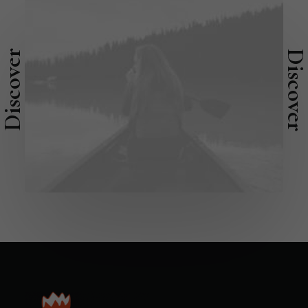
Discover
Discove