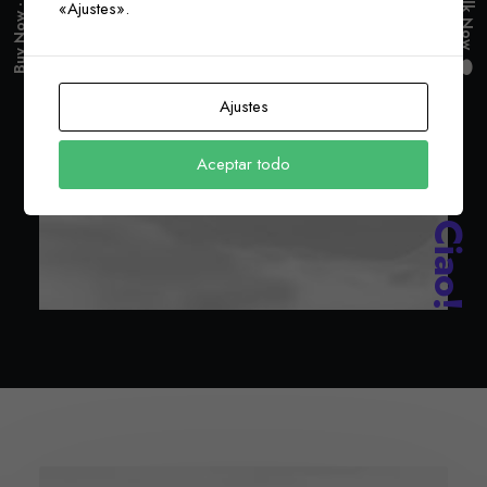
Buy Now · $59
«Ajustes».
Ajustes
Aceptar todo
Ciao!