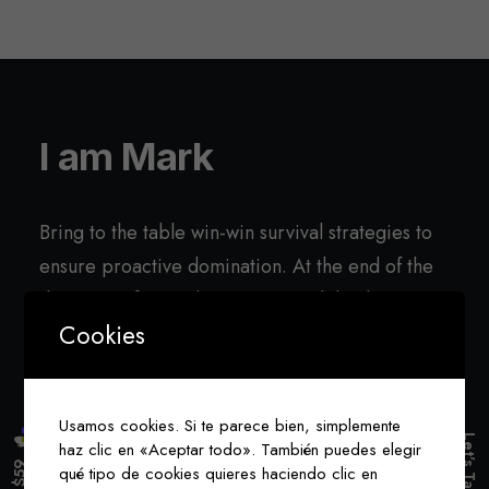
I am Mark
Bring to the table win-win survival strategies to
ensure proactive domination. At the end of the
day, going forward, a new normal that has
Cookies
evolved from generation.
Hello!
Usamos cookies. Si te parece bien, simplemente
Let's Talk Now
haz clic en «Aceptar todo». También puedes elegir
qué tipo de cookies quieres haciendo clic en