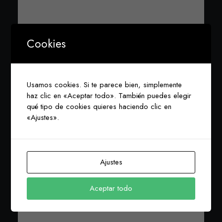
Cookies
Aromas para Productos
Dietéticos
En este tipo de Industria se utilizan tanto
Usamos cookies. Si te parece bien, simplemente
los Aromas en polvo como los Aromas
haz clic en «Aceptar todo». También puedes elegir
qué tipo de cookies quieres haciendo clic en
líquidos en su forma desterpenada y…
«Ajustes».
by mmmiguel
Ajustes
Aceptar todo
PRODUCTOS DIETÉTICOS