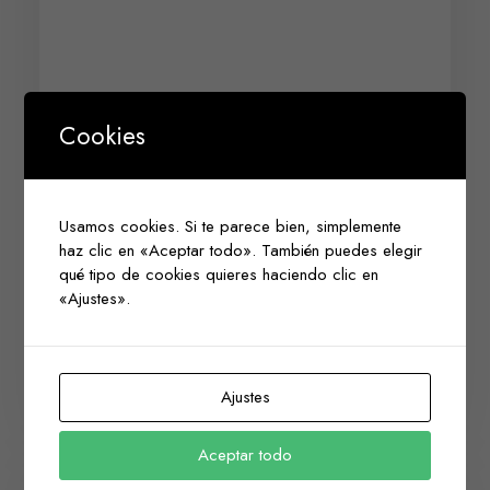
Cookies
Aromas para Productos
Dietéticos
En este tipo de Industria se utilizan tanto
Usamos cookies. Si te parece bien, simplemente
los Aromas en polvo como los Aromas
haz clic en «Aceptar todo». También puedes elegir
qué tipo de cookies quieres haciendo clic en
líquidos en su forma desterpenada y…
«Ajustes».
by mmmiguel
Ajustes
Aceptar todo
PRODUCTOS DIETÉTICOS