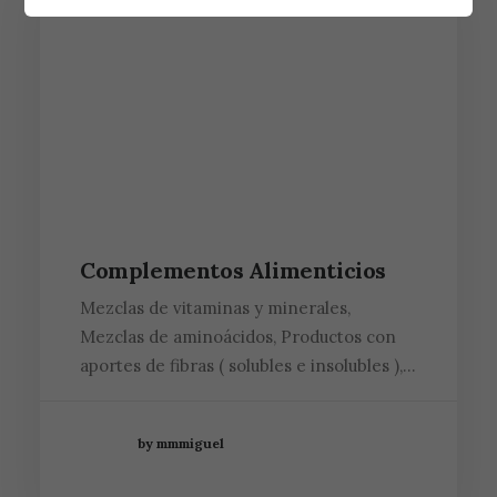
Complementos Alimenticios
Mezclas de vitaminas y minerales,
Mezclas de aminoácidos, Productos con
aportes de fibras ( solubles e insolubles ),…
by mmmiguel