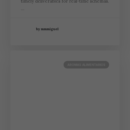
timely deliverables for real-time schemas.
…
by mmmiguel
AROMAS ALIMENTARIOS